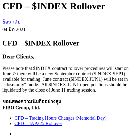
CFD – $INDEX Rollover
ย้อนกลับ
04 มิถ
2021
CFD – $INDEX Rollover
Dear Clients,
Please note that $INDEX contract rollover procedures will start on
June 7: there will be a new September contract ($INDEX.SEP1)
available for trading, June contract ($INDEX.JUN1) will be set in
"close-only" mode. All $INDEX.JUN1 open positions should be
liquidated by the close of June 11 trading session.
ขอแสดงความนับถืออย่างสูง
FIBO Group, Ltd.
CFD – Trading Hours Changes (Memorial Day)
CFD – JAP225 Rollover