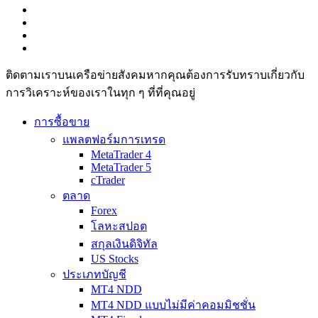
ติดตามเราบนเครือข่ายสังคมหากคุณต้องการรับทราบเกี่ยวกับ
การวิเ­คราะห์ของเราในทุก ๆ ที่ที่คุณอยู่
การซื้อขาย
แพลตฟอร์มการเทรด
MetaTrader 4
MetaTrader 5
cTrader
ตลาด
Forex
โลหะสปอต
สกุลเงินดิจิทัล
US Stocks
ประเภทบัญชี
MT4 NDD
MT4 NDD แบบไม่มีค่าคอมมิชชั่น